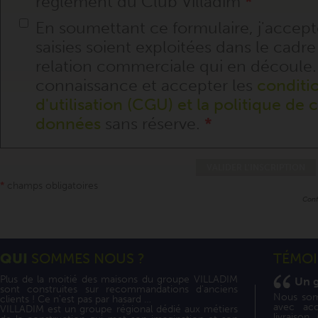
règlement du Club Villadim
*
En soumettant ce formulaire, j'accept
saisies soient exploitées dans le cad
relation commerciale qui en découle. 
connaissance et accepter les
conditi
d'utilisation (CGU) et la politique de 
données
sans réserve.
*
*
champs obligatoires
Conf
QUI
SOMMES NOUS ?
TÉMO
Plus de la moitié des maisons du groupe VILLADIM
Un 
sont construites sur recommandations d'anciens
Nous somm
clients ! Ce n'est pas par hasard …
avec ac
VILLADIM est un groupe régional dédié aux métiers
livraison