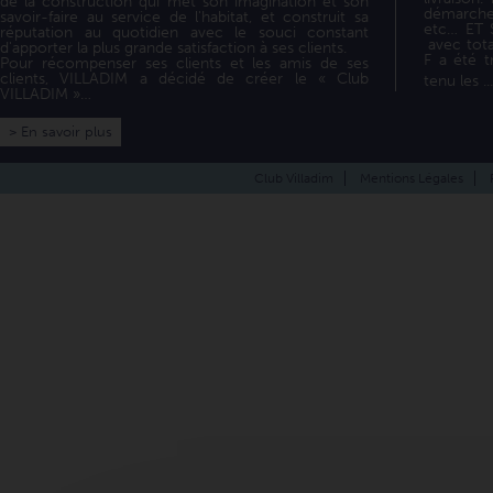
de la construction qui met son imagination et son
démarche
savoir-faire au service de l'habitat, et construit sa
etc… ET
réputation au quotidien avec le souci constant
avec tota
d'apporter la plus grande satisfaction à ses clients.
F a été t
Pour récompenser ses clients et les amis de ses
clients, VILLADIM a décidé de créer le « Club
tenu les ..
VILLADIM »…
> En savoir plus
Club Villadim
Mentions Légales